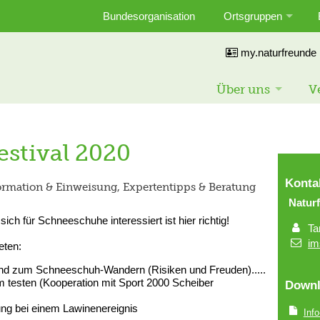
Bundesorganisation
Ortsgruppen
my.naturfreunde
Über uns
V
stival 2020
Konta
ormation & Einweisung, Expertentipps & Beratung
Natur
ich für Schneeschuhe interessiert ist hier richtig!
Ta
im
eten:
und zum Schneeschuh-Wandern (Risiken und Freuden).....
testen (Kooperation mit Sport 2000 Scheiber
Downl
ung bei einem Lawinenereignis
Info