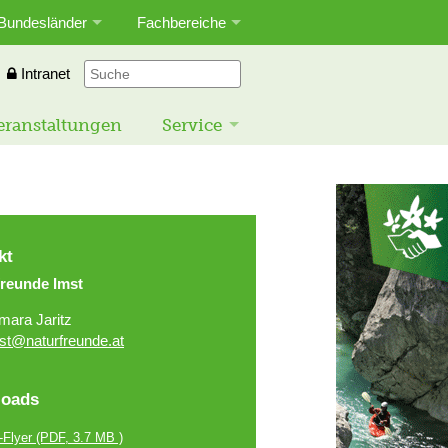
Bundesländer
Fachbereiche
Intranet
eranstaltungen
Service
kt
freunde Imst
mara Jaritz
st@naturfreunde.at
oads
-Flyer
(PDF, 3.7 MB )